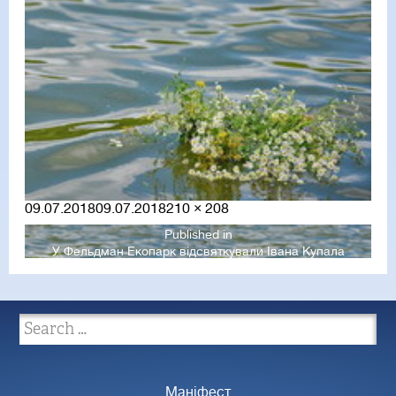
Posted
Full
09.07.2018
09.07.2018
210 × 208
on
size
Published in
У Фельдман Екопарк відсвяткували Івана Купала
Маніфест