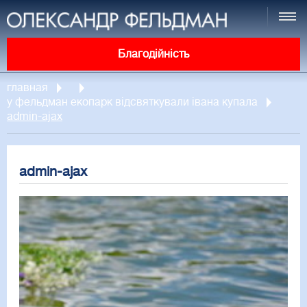
Благодійність
главная
у фельдман екопарк відсвяткували івана купала
admin-ajax
admin-ajax