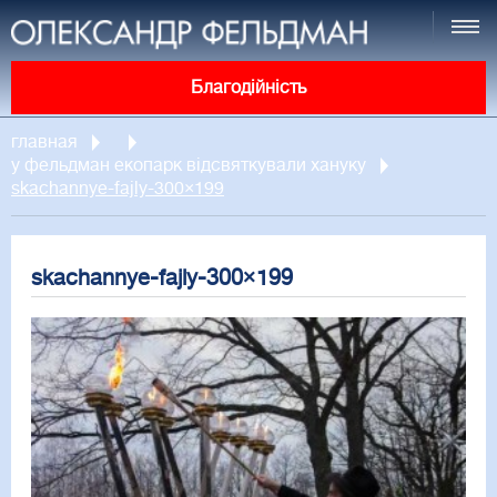
Благодійність
главная
у фельдман екопарк відсвяткували хануку
skachannye-fajly-300×199
skachannye-fajly-300×199