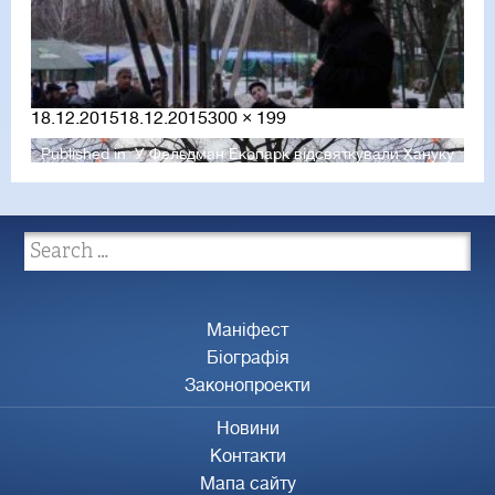
Posted
Full
18.12.2015
18.12.2015
300 × 199
on
size
Published in
У Фельдман Екопарк відсвяткували Хануку
Маніфест
Біографія
Законопроекти
Новини
Контакти
Мапа сайту