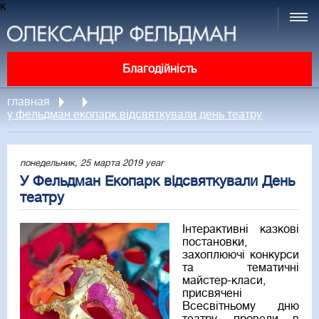
к
Благодійність
главная
у фельдман екопарк відсвяткували день театру
понедельник, 25 марта 2019 year
У Фельдман Екопарк відсвяткували День
театру
Інтерактивні казкові
постановки,
захоплюючі конкурси
та тематичні
майстер-класи,
присвячені
Всесвітньому дню