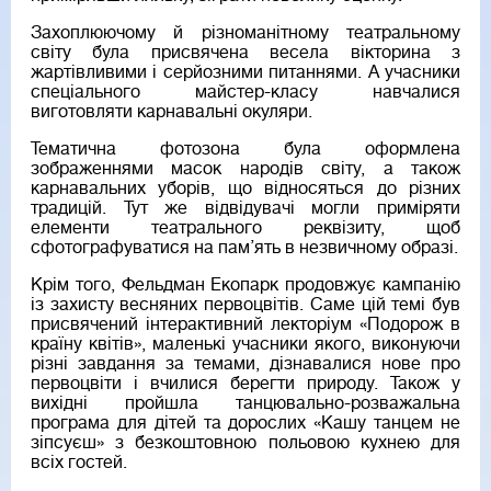
Захоплюючому й різноманітному театральному
світу була присвячена весела вікторина з
жартівливими і серйозними питаннями. А учасники
спеціального майстер-класу навчалися
виготовляти карнавальні окуляри.
Тематична фотозона була оформлена
зображеннями масок народів світу, а також
карнавальних уборів, що відносяться до різних
традицій. Тут же відвідувачі могли приміряти
елементи театрального реквізиту, щоб
сфотографуватися на пам’ять в незвичному образі.
Крім того, Фельдман Екопарк продовжує кампанію
із захисту весняних первоцвітів. Саме цій темі був
присвячений інтерактивний лекторіум «Подорож в
країну квітів», маленькі учасники якого, виконуючи
різні завдання за темами, дізнавалися нове про
первоцвіти і вчилися берегти природу. Також у
вихідні пройшла танцювально-розважальна
програма для дітей та дорослих «Кашу танцем не
зіпсуєш» з безкоштовною польовою кухнею для
всіх гостей.