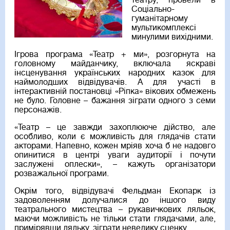
театру, провели в
Соціально-
гуманітарному
мультикомплексі
минулими вихідними.
Ігрова програма «Театр + ми», розгорнута на
головному майданчику, включала яскраві
інсценування українських народних казок для
наймолодших відвідувачів. А для участі в
інтерактивній постановці «Ріпка» вікових обмежень
не було. Головне – бажання зіграти одного з семи
персонажів.
«Театр – це завжди захоплююче дійство, але
особливо, коли є можливість для глядачів стати
акторами. Напевно, кожен мріяв хоча б не надовго
опинитися в центрі уваги аудиторії і почути
заслужені оплески», – кажуть організатори
розважальної програми.
Окрім того, відвідувачі Фельдман Екопарк із
задоволенням долучалися до іншого виду
театрального мистецтва – рукавичкових ляльок,
маючи можливість не тільки стати глядачами, але,
примірявши ляльку, зіграти невелику сценку.