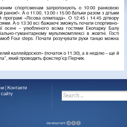
 юним спортсменам запропонують о 10:00 ранковою
анок!». А о 11:00, 13:00 і 15:00 батьки разом з дітьми
 програмі «Лісова олімпіада». О 12:45 і 14:45 дітвору
оями. А о 13:30 всі бажаючі зможуть почати спортивно-
ії осені – улюбленого всіма гостями Екопарку Балу
ально-гуманітарному мультикомплексі в жовтні. Гості
об Four steps. Почати розучувати рухи танцю можна
елий каллейдоскоп» (початок о 11:30), а в неділю – ще й
ла”, який проводить фокстер’єр Перчик.
ни
Контакти
 сайту
development