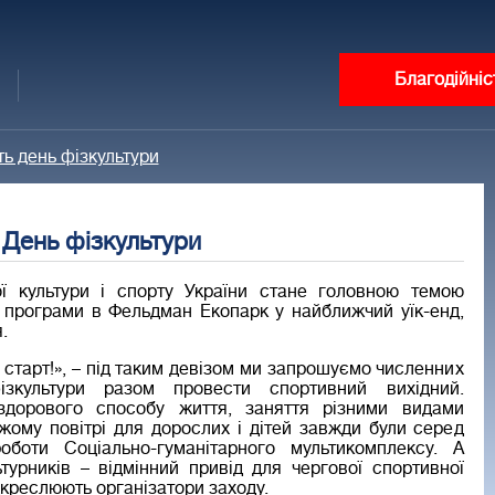
Благодійніс
ь день фізкультури
 День фізкультури
ї культури і спорту України стане головною темою
 програми в Фельдман Екопарк у найближчий уїк-енд,
.
 старт!», – під таким девізом ми запрошуємо численних
ізкультури разом провести спортивний вихідний.
здорового способу життя, заняття різними видами
іжому повітрі для дорослих і дітей завжди були серед
роботи Соціально-гуманітарного мультикомплексу. А
ьтурників – відмінний привід для чергової спортивної
ідкреслюють організатори заходу.