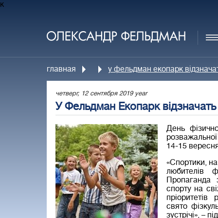
к
главная
у фельдман екопарк відзначат
четверг, 12 сентября 2019 year
У Фельдман Екопарк відзначать
День фізично
розважальної
14-15 вересня
«Спортики, на
любителів ф
Пропаганда 
спорту на св
пріоритетів 
свято фізкул
зустрічі», – п