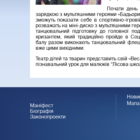
Почати день
зарядкою з мультяшними героями «Бадьорий р
зможуть показати себе в спортивно-ігровій
розважать на міні-диско з мультяшними гер
танцювальний підготовку до головної под
хризантем, який традиційно пройде в Соці
балу разом виконають танцювальний флешм
вже цими вихідними.
Театр дітей та тварин представить свій «Вес
пізнавальний урок для малюків “Лісова шко
Нови
Мапа
Маніфест
Біографія
Законопроекти