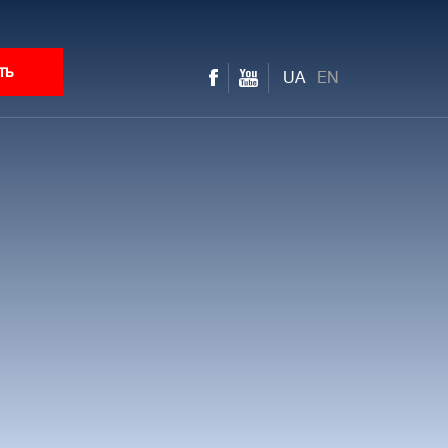
ть
UA
EN