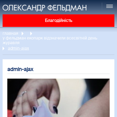
Благодійність
главная
у фельдман екопарк відзначили всесвітній день
журавля
admin-ajax
admin-ajax