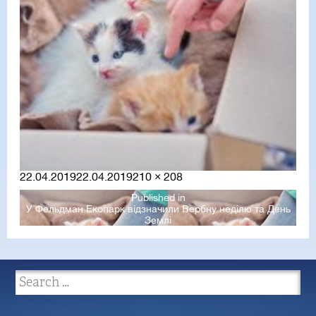
Posted
Full
22.04.2019
22.04.2019
210 × 208
on
size
Published in
У Фельдман Екопарк відзначили Вербну неділю та День
Землі