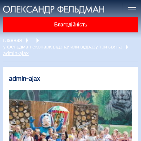
Благодійність
главная
у фельдман екопарк відзначили відразу три свята
admin-ajax
admin-ajax