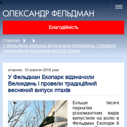
к
Благодійність
главная
у фельдман екопарк відзначили великдень і провели
традиційний весняний випуск птахів
вторник, 10 апреля 2018 year
У Фельдман Екопарк відзначили
Великдень і провели традиційний
весняний випуск птахів
Більше тисячі
пернатих
різноманітних видів
випустили на волю в
Фельдман Екопарк 8