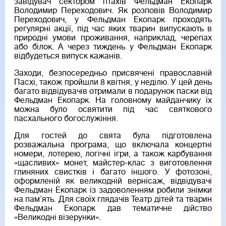
завідувач сектором птахів Фельдман Екопарк
Володимир Переходович. Як розповів Володимир
Переходович, у Фельдман Екопарк проходять
регулярні акції, під час яких тварин випускають в
природні умови проживання, наприклад, черепах
або білок. А через тиждень у Фельдман Екопарк
відбудеться випуск кажанів.
Заходи, безпосередньо присвячені православній
Пасхі, також пройшли 8 квітня, у неділю. У цей день
багато відвідувачів отримали в подарунок паски від
Фельдман Екопарк. На головному майданчику їх
можна було освятити під час святкового
пасхального богослужіння.
Для гостей до свята була підготовлена
розважальна програма, що включала концертні
номери, лотерею, логічні ігри, а також карбування
«щасливих» монет, майстер-клас з виготовлення
глиняних свистків і багато іншого. У фотозоні,
оформленій як великодній вернісаж, відвідувачі
Фельдман Екопарк із задоволенням робили знімки
на пам’ять. Для своїх глядачів Театр дітей та тварин
Фельдман Екопарк дав тематичне дійство
«Великодні візерунки».