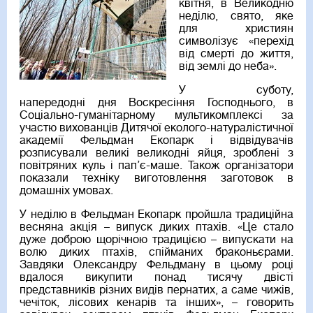
квітня, в Великодню
неділю, свято, яке
для християн
символізує «перехід
від смерті до життя,
від землі до неба».
У суботу,
напередодні дня Воскресіння Господнього, в
Соціально-гуманітарному мультикомплексі за
участю вихованців Дитячої еколого-натуралістичної
академії Фельдман Екопарк і відвідувачів
розписували великі великодні яйця, зроблені з
повітряних куль і пап’є-маше. Також організатори
показали техніку виготовлення заготовок в
домашніх умовах.
У неділю в Фельдман Екопарк пройшла традиційна
весняна акція – випуск диких птахів. «Це стало
дуже доброю щорічною традицією – випускати на
волю диких птахів, спійманих браконьєрами.
Завдяки Олександру Фельдману в цьому році
вдалося викупити понад тисячу двісті
представників різних видів пернатих, а саме чижів,
чечіток, лісових кенарів та інших», – говорить