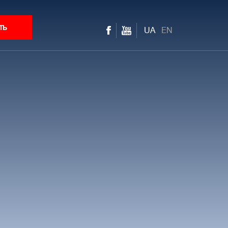
ть
UA
EN