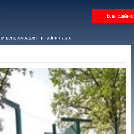
Благодійніс
ли день журавля
admin-ajax