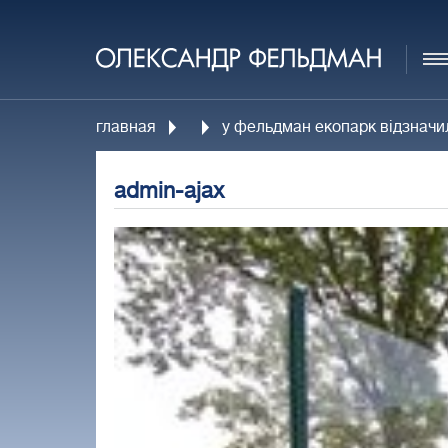
главная
у фельдман екопарк відзначи
admin-ajax