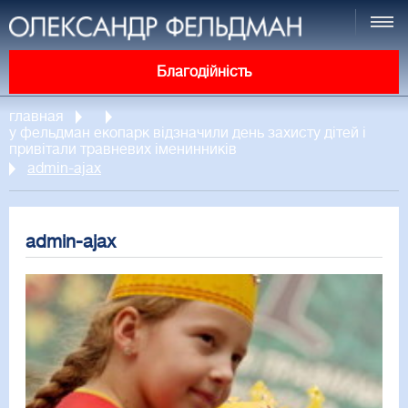
Благодійність
главная
у фельдман екопарк відзначили день захисту дітей і
привітали травневих іменинників
admin-ajax
admin-ajax