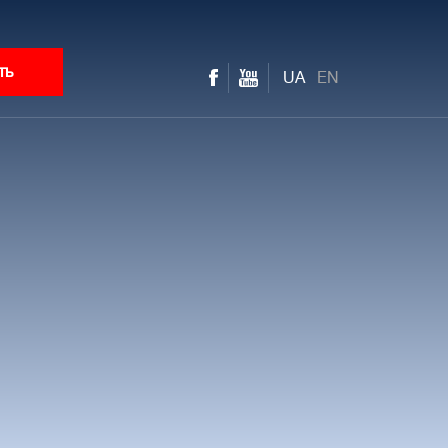
ть
UA
EN