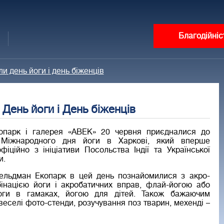
Благодійніс
и день йоги і день біженців
День йоги і День біженців
опарк і галерея «АВЕК» 20 червня приєдналися до
 Міжнародного дня йоги в Харкові, який вперше
фіційно з ініціативи Посольства Індії та Української
и.
Фельдман Екопарк в цей день познайомилися з акро-
інацією йоги і акробатичних вправ, флай-йогою або
оги в гамаках, йогою для дітей. Також бажаючим
еселі фото-стенди, розучування поз тварин, мехенді –