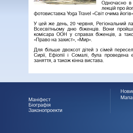
Одночасно в 
лекцій про йо
фотовиставка Yoga Travel «Світ очима йогів»
У цей же день, 20 червня, Регіональний 
Всесвітньому дню біженців. Вони пройш
комісара ООН у справах біженців, а також
«Право на захист», «Мир».
Для більше двохсот дітей з сімей пересел
Сирії, Ефіопії і Сомалі, була проведена
заняття, а також кінна вистава.
Нови
Мапа
Маніфест
Біографія
Законопроекти