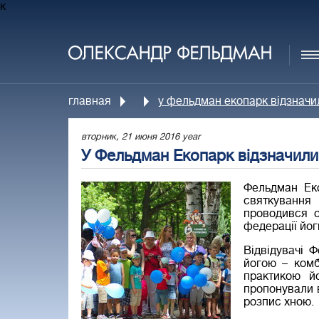
к
главная
у фельдман екопарк відзначил
вторник, 21 июня 2016 year
У Фельдман Екопарк відзначили 
Фельдман Ек
святкування
проводився о
федерації йог
Відвідувачі 
йогою – комб
практикою й
пропонували в
розпис хною.