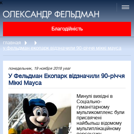
к
Благодійність
главная
у фельдман екопарк відзначили 90-річчя міккі мауса
понедельник, 19 ноября 2018 year
У Фельдман Екопарк відзначили 90-річчя
Міккі Мауса
Минулі вихідні в
Соціально-
гуманітарному
мультикомплекс були
присвячені
найбыльш відомому
мультиплікаційному