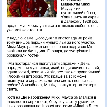
персонажу –
мишеняты Міккі
Маусу, чий
пустотливий образ,
з’явившись на екрані
в далекому 1928 році,
продовжує користуватися загальною любов’ю ось
уже майже століття.
У неділю, саме цього дня 18 листопада 90 років
тому вийшов перший мультфільм за його участю,
Міккі Маус разом зі своєю вірною подругою Мінні
завітали до Фельдман Екопарк, де зустрічали і
розважали гостей.
«Ми постаралися підготувати справжній День
народження мультяшки, який, не дивлячись на свій,
здавалося б, поважний вік, все так же привабливий
і любимий дітворою. Хто краще за всіх може
влаштувати справжнє дитяче свято і повести за
собою? Звичайно ж, Міккі», – кажуть організатори
свята.
Гості на Дні народження Міккі Мауса змагалися в
швидкості і спритності, беручи участь у рухливих
іграх розважально-ігрової програми «Міккі, з Днем