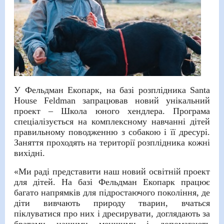
У Фельдман Екопарк, на базі розплідника Santa
House Feldman запрацював новий унікальний
проект – Школа юного хендлера. Програма
спеціалізується на комплексному навчанні дітей
правильному поводженню з собакою і її дресурі.
Заняття проходять на території розплідника кожні
вихідні.
«Ми раді представити наш новий освітній проект
для дітей. На базі Фельдман Екопарк працює
багато напрямків для підростаючого покоління, де
діти вивчають природу тварин, вчаться
піклуватися про них і дресирувати, доглядають за