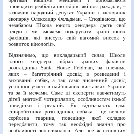
братами нашими меншими і допомагають
проводити реабілітацію звірів, які постраждали, –
зазначив народний депутат України і засновник
екопарку Олександр Фельдман. – Сподіваюся, що
незабаром Школа юного хендлера дасть свої
плоди і ми зможемо подарувати країні юних
фахівців, які внесуть свій вагомий внесок у
розвиток кінології».
Відзначимо, що викладацький склад Школи
юного хендлера зібрав кращих фахівців
розплідника Santa House Feldman, за плечима
яких – багаторічний досвід в розведенні і
вихованні собак, а так само численний досвід
успішної участі в найбільших виставках України
та за її межами. Саме ці експерти навчатимуть
дітей анатомії чотирилапих, особливостям їхньої
поведінки і реакцій. Як відзначають самі
співробітники розплідника, собака – це вельми
серйозна тварина, поведінку якої складно
передбачити, тому так необхідні знання про
особливості зоопсихології. Але все ж основним