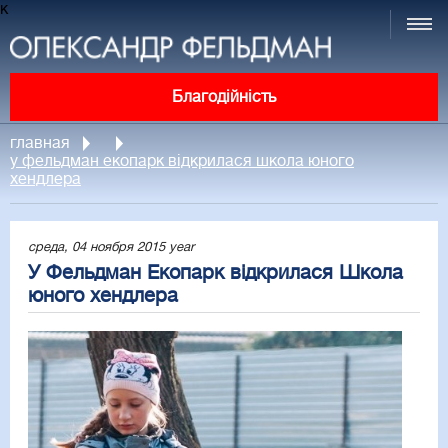
к
Благодійність
главная
у фельдман екопарк відкрилася школа юного
хендлера
среда, 04 ноября 2015 year
У Фельдман Екопарк відкрилася Школа
юного хендлера