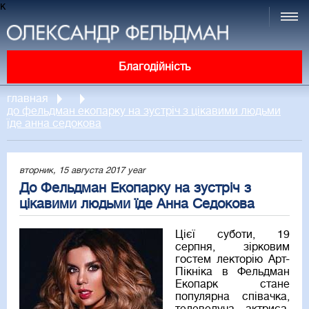
к
Благодійність
главная
до фельдман екопарку на зустріч з цікавими людьми
їде анна седокова
вторник, 15 августа 2017 year
До Фельдман Екопарку на зустріч з
цікавими людьми їде Анна Седокова
Цієї суботи, 19
серпня, зірковим
гостем лекторію Арт-
Пікніка в Фельдман
Екопарк стане
популярна співачка,