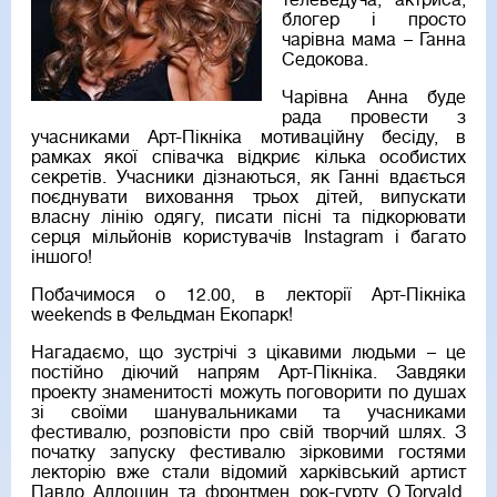
телеведуча, актриса,
блогер і просто
чарівна мама – Ганна
Седокова.
Чарівна Анна буде
рада провести з
учасниками Арт-Пікніка мотиваційну бесіду, в
рамках якої співачка відкриє кілька особистих
секретів. Учасники дізнаються, як Ганні вдається
поєднувати виховання трьох дітей, випускати
власну лінію одягу, писати пісні та підкорювати
серця мільйонів користувачів Instagram і багато
іншого!
Побачимося о 12.00, в лекторії Арт-Пікніка
weekends в Фельдман Екопарк!
Нагадаємо, що зустрічі з цікавими людьми – це
постійно діючий напрям Арт-Пікніка. Завдяки
проекту знаменитості можуть поговорити по душах
зі своїми шанувальниками та учасниками
фестивалю, розповісти про свій творчий шлях. З
початку запуску фестивалю зірковими гостями
лекторію вже стали відомий харківський артист
Павло Алдошин та фронтмен рок-гурту O.Torvald,