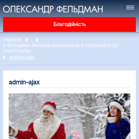
Благодійність
главная
у фельдман екопарк колядували й готувалися до
нового року
admin-ajax
admin-ajax