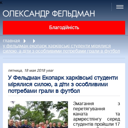
к
Благодійність
главная
у фельдман екопарк харківські студенти мірялися
силою, а діти з особливими потребами грали в футбол
пятница, 18 мая 2018 year
У Фельдман Екопарк харківські студенти
мірялися силою, а діти з особливими
потребами грали в футбол
Змагання з
перетягування
каната та
армрестлінгу серед
студентів пройшли 17