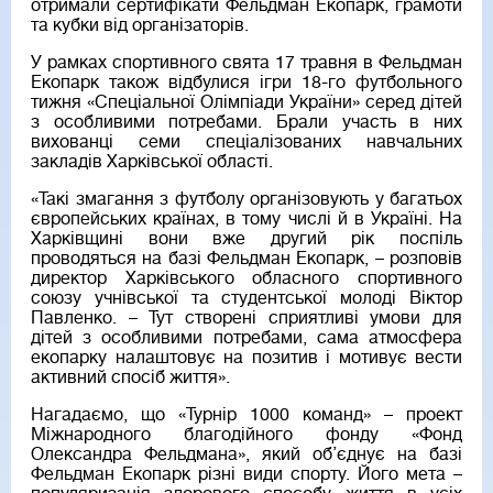
отримали сертифікати Фельдман Екопарк, грамоти
та кубки від організаторів.
У рамках спортивного свята 17 травня в Фельдман
Екопарк також відбулися ігри 18-го футбольного
тижня «Спеціальної Олімпіади України» серед дітей
з особливими потребами. Брали участь в них
вихованці семи спеціалізованих навчальних
закладів Харківської області.
«Такі змагання з футболу організовують у багатьох
європейських країнах, в тому числі й в Україні. На
Харківщині вони вже другий рік поспіль
проводяться на базі Фельдман Екопарк, – розповів
директор Харківського обласного спортивного
союзу учнівської та студентської молоді Віктор
Павленко. – Тут створені сприятливі умови для
дітей з особливими потребами, сама атмосфера
екопарку налаштовує на позитив і мотивує вести
активний спосіб життя».
Нагадаємо, що «Турнір 1000 команд» – проект
Міжнародного благодійного фонду «Фонд
Олександра Фельдмана», який об’єднує на базі
Фельдман Екопарк різні види спорту. Його мета –