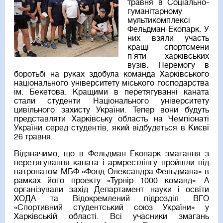
травня в Соціально-
гуманітарному
мультикомплексі
Фельдман Екопарк. У
них взяли участь
кращі спортсмени
п’яти харківських
вузів. Перемогу в
боротьбі на руках здобула команда Харківського
національного університету міського господарства
ім. Бекетова. Кращими в перетягуванні каната
стали студенти Національного університету
цивільного захисту України. Тепер вони будуть
представляти Харківську область на Чемпіонаті
України серед студентів, який відбудеться в Києві
26 травня.
Відзначимо, що в Фельдман Екопарк змагання з
перетягування каната і армрестлінгу пройшли під
патронатом МБФ «Фонд Олександра Фельдмана» в
рамках його проекту «Турнір 1000 команд». А
організували захід Департамент науки і освіти
ХОДА та Відокремлений підрозділ ВГО
«Спортивний студентський союз України» у
Харківській області. Всі учасники змагань