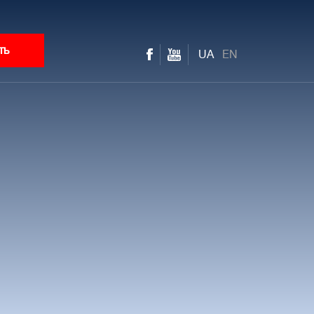
ть
UA
EN