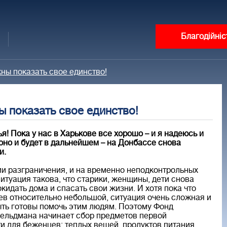
Благодійніс
ны показать свое единство!
 показать свое единство!
я! Пока у нас в Харькове все хорошо – и я надеюсь и
 оно и будет в дальнейшем – на Донбассе снова
и.
ии разграничения, и на временно неподконтрольных
итуация такова, что старики, женщины, дети снова
идать дома и спасать свои жизни. И хотя пока что
ев относительно небольшой, ситуация очень сложная и
ть готовы помочь этим людям. Поэтому Фонд
ельдмана начинает сбор предметов первой
и для беженцев: теплых вещей, продуктов питания,