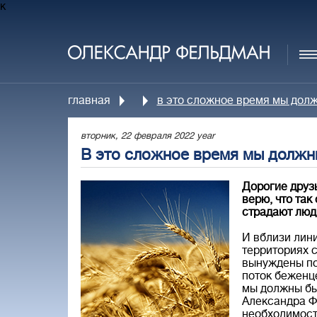
к
главная
в это сложное время мы долж
вторник, 22 февраля 2022 year
В это сложное время мы должны
Дорогие друзь
верю, что так
страдают люд
И вблизи лин
территориях с
вынуждены пок
поток беженц
мы должны бы
Александра Ф
необходимост