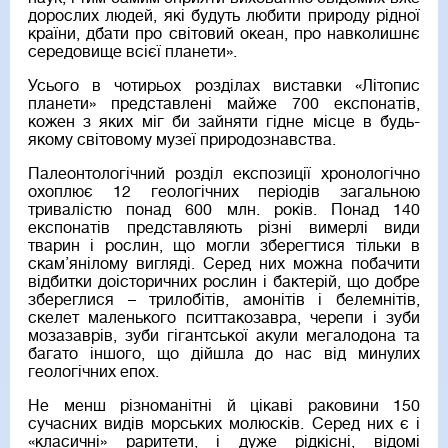
дорослих людей, які будуть любити природу рідної
країни, дбати про світовий океан, про навколишнє
середовище всієї планети».
Усього в чотирьох розділах виставки «Літопис
планети» представлені майже 700 експонатів,
кожен з яких міг би зайняти гідне місце в будь-
якому світовому музеї природознавства.
Палеонтологічний розділ експозиції хронологічно
охоплює 12 геологічних періодів загальною
тривалістю понад 600 млн. років. Понад 140
експонатів представляють різні вимерлі види
тварин і рослин, що могли зберегтися тільки в
скам’янілому вигляді. Серед них можна побачити
відбитки доісторичних рослин і бактерій, що добре
збереглися – трилобітів, амонітів і белемнітів,
скелет маленького пситтакозавра, черепи і зуби
мозазаврів, зуби гігантської акули мегалодона та
багато іншого, що дійшла до нас від минулих
геологічних епох.
Не менш різноманітні й цікаві раковини 150
сучасних видів морських молюсків. Серед них є і
«класичні» раритети, і дуже рідкісні, відомі