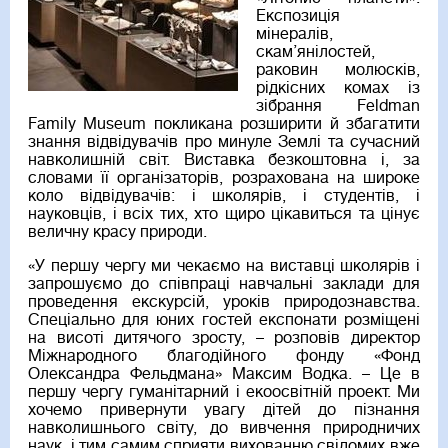
Експозиція
мінералів,
скам’янілостей,
раковин молюсків,
рідкісних комах із
зібрання Feldman
Family Museum покликана розширити й збагатити
знання відвідувачів про минуле Землі та сучасний
навколишній світ. Виставка безкоштовна і, за
словами її організаторів, розрахована на широке
коло відвідувачів: і школярів, і студентів, і
науковців, і всіх тих, хто щиро цікавиться та цінує
величну красу природи.
«У першу чергу ми чекаємо на виставці школярів і
запрошуємо до співпраці навчальні заклади для
проведення екскурсій, уроків природознавства.
Спеціально для юних гостей експонати розміщені
на висоті дитячого зросту, – розповів директор
Міжнародного благодійного фонду «Фонд
Олександра Фельдмана» Максим Водка. – Це в
першу чергу гуманітарний і екоосвітній проект. Ми
хочемо привернути увагу дітей до пізнання
навколишнього світу, до вивчення природничих
наук, і тим самим сприяти вихованню свідомих вже