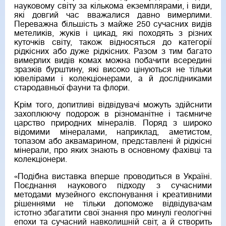
науковому світу за кількома екземплярами, і види,
які довгий час вважалися давно вимерлими.
Переважна більшість з майже 250 сучасних видів
метеликів, жуків і цикад, які походять з різних
куточків світу, також відносяться до категорії
рідкісних або дуже рідкісних. Разом з тим багато
вимерлих видів комах можна побачити всередині
зразків бурштину, які високо цінуються не тільки
ювелірами і колекціонерами, а й дослідниками
стародавньої фауни та флори.
Крім того, допитливі відвідувачі можуть здійснити
захоплюючу подорож в різноманітне і таємниче
царство природних мінералів. Поряд з широко
відомими мінералами, наприклад, аметистом,
топазом або аквамарином, представлені й рідкісні
мінерали, про яких знають в основному фахівці та
колекціонери.
«Подібна виставка вперше проводиться в Україні.
Поєднання наукового підходу з сучасними
методами музейного експонування і креативними
рішеннями не тільки допоможе відвідувачам
істотно збагатити свої знання про минулі геологічні
епохи та сучасний навколишній світ, а й створить