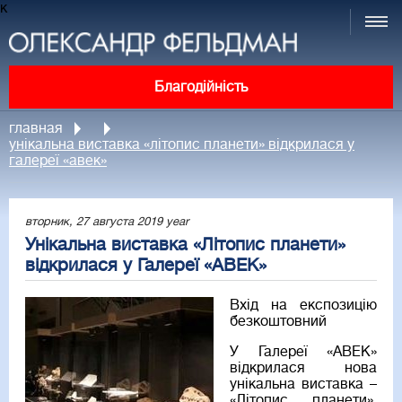
к
Благодійність
главная
унікальна виставка «літопис планети» відкрилася у
галереї «авек»
вторник, 27 августа 2019 year
Унікальна виставка «Літопис планети»
відкрилася у Галереї «АВЕК»
Вхід на експозицію
безкоштовний
У Галереї «АВЕК»
відкрилася нова
унікальна виставка –
«Літопис планети».