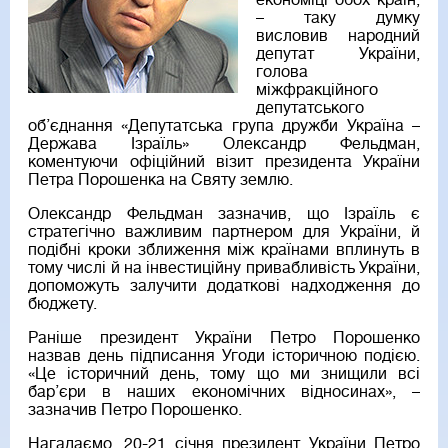
економіці обох країн,
– таку думку
висловив народний
депутат України,
голова
міжфракційного
депутатського
об’єднання «Депутатська група дружби Україна –
Держава Ізраїль» Олександр Фельдман,
коментуючи офіційний візит президента України
Петра Порошенка на Святу землю.
Олександр Фельдман зазначив, що Ізраїль є
стратегічно важливим партнером для України, й
подібні кроки зближення між країнами вплинуть в
тому числі й на інвестиційну привабливість України,
допоможуть залучити додаткові надходження до
бюджету.
Раніше президент України Петро Порошенко
назвав день підписання Угоди історичною подією.
«Це історичний день, тому що ми знищили всі
бар’єри в наших економічних відносинах», –
зазначив Петро Порошенко.
Нагадаємо, 20-21 січня президент України Петро