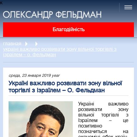
к
Благодійність
главная
україні важливо розвивати зону вільної торгівлі з
ізраїлем – о. фельдман
среда, 23 января 2019 year
Україні важливо розвивати зону вільної
торгівлі з Ізраїлем – О. Фельдман
Україні важливо
розвивати зону
вільної торгівлі з
Ізраїлем – це
позитивно
позначиться на