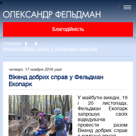
к
Благодійність
главная
вікенд добрих справ у фельдман екопарк
четверг, 17 ноября 2016 year
Вікенд добрих справ у Фельдман
Екопарк
У майбутні вихідні, 19
і 20 листопада,
Фельдман Екопарк
запрошує своїх
відвідувачів
провести разом
Вікенд добрих справ