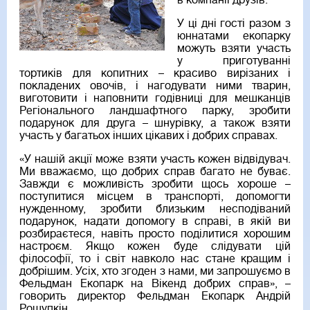
в компанії друзів.
У ці дні гості разом з
юннатами екопарку
можуть взяти участь
у приготуванні
тортиків для копитних – красиво вирізаних і
покладених овочів, і нагодувати ними тварин,
виготовити і наповнити годівниці для мешканців
Регіонального ландшафтного парку, зробити
подарунок для друга – шнурівку, а також взяти
участь у багатьох інших цікавих і добрих справах.
«У нашій акції може взяти участь кожен відвідувач.
Ми вважаємо, що добрих справ багато не буває.
Завжди є можливість зробити щось хороше –
поступитися місцем в транспорті, допомогти
нужденному, зробити близьким несподіваний
подарунок, надати допомогу в справі, в якій ви
розбираєтеся, навіть просто поділитися хорошим
настроєм. Якщо кожен буде слідувати цій
філософії, то і світ навколо нас стане кращим і
добрішим. Усіх, хто згоден з нами, ми запрошуємо в
Фельдман Екопарк на Вікенд добрих справ», –
говорить директор Фельдман Екопарк Андрій
Рощупкін.