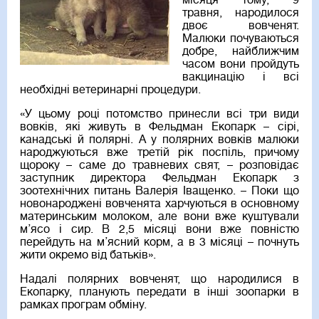
місяця тому, 9
травня, народилося
двоє вовченят.
Малюки почуваються
добре, найближчим
часом вони пройдуть
вакцинацію і всі
необхідні ветеринарні процедури.
«У цьому році потомство принесли всі три види
вовків, які живуть в Фельдман Екопарк – сірі,
канадські й полярні. А у полярних вовків малюки
народжуються вже третій рік поспіль, причому
щороку – саме до травневих свят, – розповідає
заступник директора Фельдман Екопарк з
зоотехнічних питань Валерія Іващенко. – Поки що
новонароджені вовченята харчуються в основному
материнським молоком, але вони вже куштували
м’ясо і сир. В 2,5 місяці вони вже повністю
перейдуть на м’ясний корм, а в 3 місяці – почнуть
жити окремо від батьків».
Надалі полярних вовченят, що народилися в
Екопарку, планують передати в інші зоопарки в
рамках програм обміну.