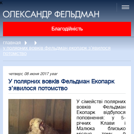
к
Благодійність
главная
у полярних вовків фельдман екопарк з’явилося
потомство
четверг, 08 июня 2017 year
У полярних вовків Фельдман Екопарк
з’явилося потомство
У сімействі полярних
вовків Фельдман
Екопарк відбулося
поповнення: у 5-
річних Клави і
Малюка близько