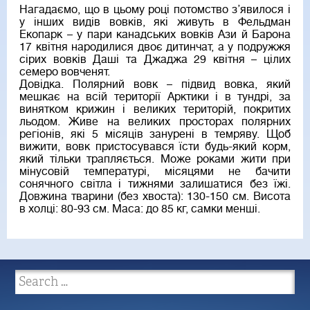
Нагадаємо, що в цьому році потомство з’явилося і
у інших видів вовків, які живуть в Фельдман
Екопарк – у пари канадських вовків Ази й Барона
17 квітня народилися двоє дитинчат, а у подружжя
сірих вовків Даші та Джаджа 29 квітня – цілих
семеро вовченят.
Довідка. Полярний вовк – підвид вовка, який
мешкає на всій території Арктики і в тундрі, за
винятком крижин і великих територій, покритих
льодом. Живе на великих просторах полярних
регіонів, які 5 місяців занурені в темряву. Щоб
вижити, вовк пристосувався їсти будь-який корм,
який тільки трапляється. Може роками жити при
мінусовій температурі, місяцями не бачити
сонячного світла і тижнями залишатися без їжі.
Довжина тварини (без хвоста): 130-150 см. Висота
в холці: 80-93 см. Маса: до 85 кг, самки менші.