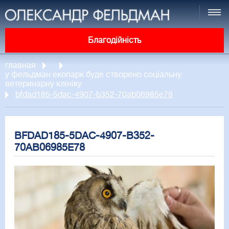
Благодійність
главная
у фельдман екопарк буде створено соціальну
ветеринарну клініку
bfdad185-5dac-4907-b352-70ab06985e78
BFDAD185-5DAC-4907-B352-
70AB06985E78