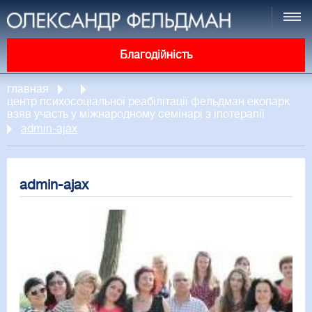
Благодійність
главная
центр психосоціальної реабілітації фельдман екопарк
взяв участь у міжнародному семінарі з іпотерапії
admin-ajax
admin-ajax