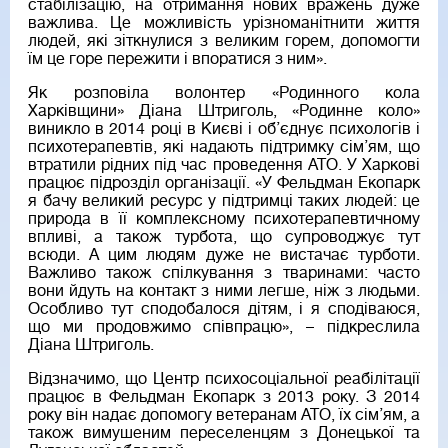
стабілізацію, на отримання нових вражень дуже
важлива. Це можливість урізноманітнити життя
людей, які зіткнулися з великим горем, допомогти
їм це горе пережити і впоратися з ним».
Як розповіла волонтер «Родинного кола
Харківщини» Діана Штриголь, «Родинне коло»
виникло в 2014 році в Києві і об’єднує психологів і
психотерапевтів, які надають підтримку сім’ям, що
втратили рідних під час проведення АТО. У Харкові
працює підрозділ організації. «У Фельдман Екопарк
я бачу великий ресурс у підтримці таких людей: це
природа в її комплексному психотерапевтичному
впливі, а також турбота, що супроводжує тут
всюди. А цим людям дуже не вистачає турботи.
Важливо також спілкування з тваринами: часто
вони йдуть на контакт з ними легше, ніж з людьми.
Особливо тут сподобалося дітям, і я сподіваюся,
що ми продовжимо співпрацю», – підкреслила
Діана Штриголь.
Відзначимо, що Центр психосоціальної реабілітації
працює в Фельдман Екопарк з 2013 року. З 2014
року він надає допомогу ветеранам АТО, їх сім’ям, а
також вимушеним переселенцям з Донецької та