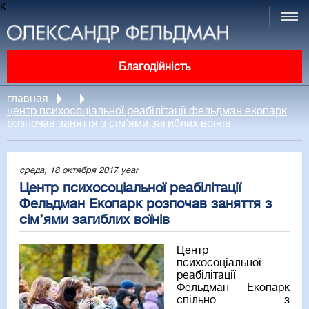
к
Благодійність
главная
центр психосоціальної реабілітації фельдман екопарк
розпочав заняття з сім’ями загиблих воїнів
среда, 18 октября 2017 year
Центр психосоціальної реабілітації
Фельдман Екопарк розпочав заняття з
сім’ями загиблих воїнів
Центр
психосоціальної
реабілітації
Фельдман Екопарк
спільно з