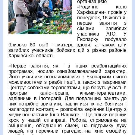
організацією
«Родинне коло
Харківщини» провів у
понеділок, 16 жовтня,
перше заняття з
сім’ями загиблих
учасників АТО. У
Екопарку побувало
близько 60 осіб – матері, вдови, а також діти
загиблих учасників бойових дій з різних районів
Харківської області.
«Перше заняття, як і в інших реабілітаційних
програмах, носило ознайомлювальний характер.
Його учасники познайомилися з Екопарком і його
можливостями з реабілітації, а також з тваринами
Центру: собаками-терапевтами, що беруть участь в
програмі каніс-терапії, кіньми-терапевтами,
задіяними в іпотерапії. Для подальших занять до
них потрібно звикнути, навчитися їх не боятися і
налагодити контакт, – розповіла керівник Центру з
медичної частини Інна Вашкіте. – Це тільки перший
крок у нашій співпраці. Робота, спрямована на
зміцнення, об’єднання сімей, на підтримку духу
людей, які пережили трагедію, на їхню емоційну