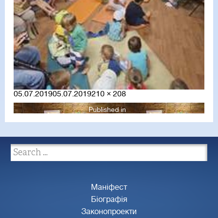
Posted
Full
05.07.2019
05.07.2019
210 × 208
on
size
Published in
Маніфест
Біографія
Законопроекти