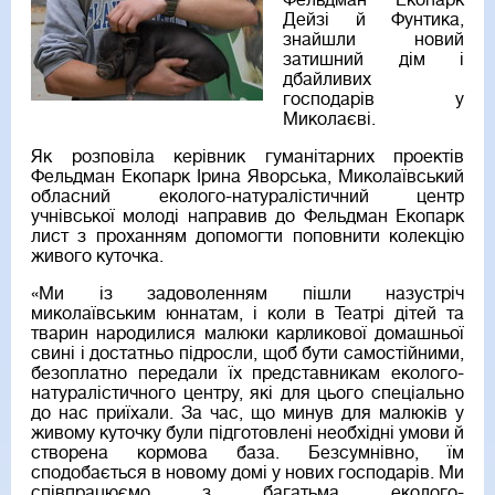
Фельдман Екопарк
Дейзі й Фунтика,
знайшли новий
затишний дім і
дбайливих
господарів у
Миколаєві.
Як розповіла керівник гуманітарних проектів
Фельдман Екопарк Ірина Яворська, Миколаївський
обласний еколого-натуралістичний центр
учнівської молоді направив до Фельдман Екопарк
лист з проханням допомогти поповнити колекцію
живого куточка.
«Ми із задоволенням пішли назустріч
миколаївським юннатам, і коли в Театрі дітей та
тварин народилися малюки карликової домашньої
свині і достатньо підросли, щоб бути самостійними,
безоплатно передали їх представникам еколого-
натуралістичного центру, які для цього спеціально
до нас приїхали. За час, що минув для малюків у
живому куточку були підготовлені необхідні умови й
створена кормова база. Безсумнівно, їм
сподобається в новому домі у нових господарів. Ми
співпрацюємо з багатьма еколого-