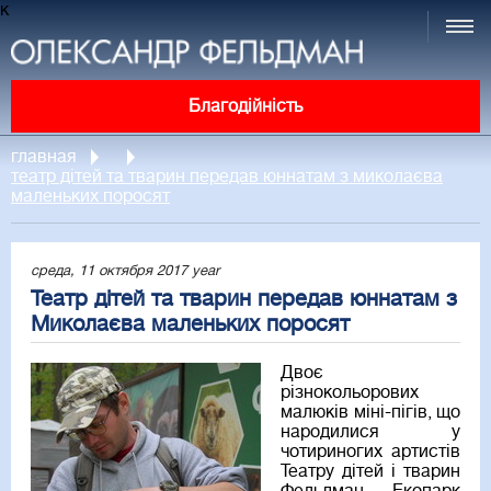
к
Благодійність
главная
театр дітей та тварин передав юннатам з миколаєва
маленьких поросят
среда, 11 октября 2017 year
Театр дітей та тварин передав юннатам з
Миколаєва маленьких поросят
Двоє
різнокольорових
малюків міні-пігів, що
народилися у
чотириногих артистів
Театру дітей і тварин