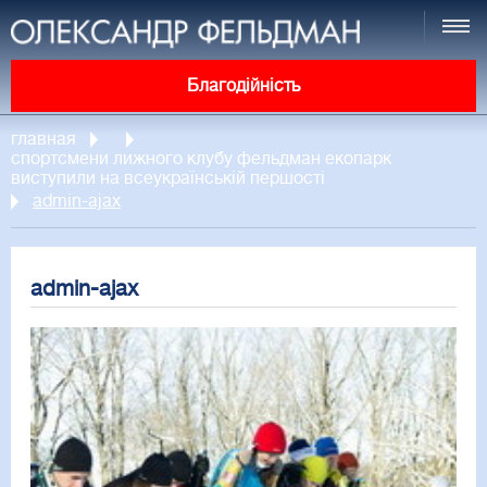
Благодійність
главная
спортсмени лижного клубу фельдман екопарк
виступили на всеукраїнській першості
admin-ajax
admin-ajax