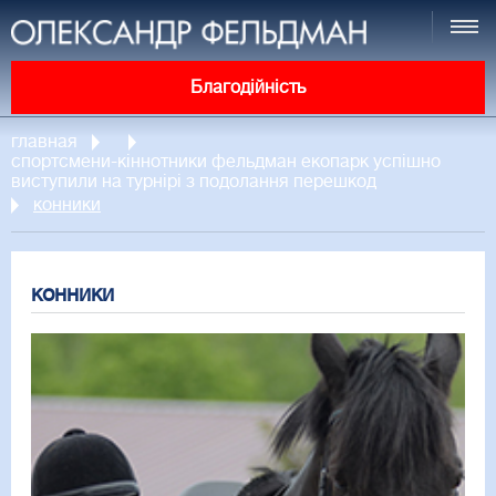
Благодійність
главная
спортсмени-кіннотники фельдман екопарк успішно
виступили на турнірі з подолання перешкод
конники
конники