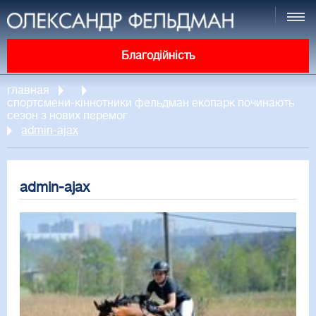
Благодійність
главная
спортсмени-кіннотники фельдман екопарк починають
сезон з нових перемог
admin-ajax
admin-ajax