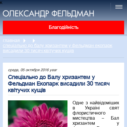
к
Благодійність
главная
спеціально до балу хризантем у фельдман екопарк
висадили 30 тисяч квітучих кущів
среда, 05 октября 2016 year
Спеціально до Балу хризантем у
Фельдман Екопарк висадили 30 тисяч
квітучих кущів
Одне з найвідоміших
в Україні свят
флористичного
мистецтва – Бал
хризантем у