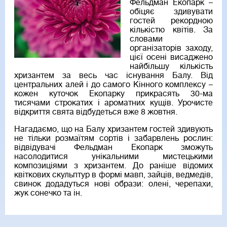
Фельдман Екопарк –
обіцяє здивувати
гостей рекордною
кількістю квітів. За
словами
організаторів заходу,
цієї осені висаджено
найбільшу кількість
хризантем за весь час існування Балу. Від
центральних алей і до самого Кінного комплексу –
кожен куточок Екопарку прикрасять 30-ма
тисячами строкатих і ароматних кущів. Урочисте
відкриття свята відбудеться вже 8 жовтня.
Нагадаємо, що на Балу хризантем гостей здивують
не тільки розмаїтям сортів і забарвлень рослин:
відвідувачі Фельдман Екопарк зможуть
насолодитися унікальними мистецькими
композиціями з хризантем. До раніше відомих
квіткових скульптур в формі мавп, зайців, ведмедів,
свинок додадуться нові образи: олені, черепахи,
жук сонечко та ін.