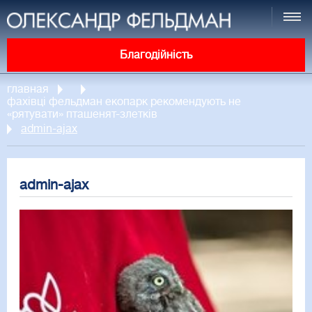
Благодійність
главная
фахівці фельдман екопарк рекомендують не
«рятувати» пташенят-злетків
admin-ajax
admin-ajax