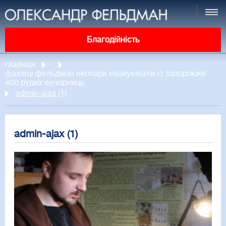
Благодійність
главная
фахівці фельдман екопарк евакуювали із запоріжжя
400 рудих вечорниць
admin-ajax (1)
admin-ajax (1)