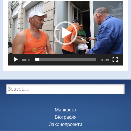
Video
Player
00:00
00:39
Маніфест
Біографія
Законопроекти