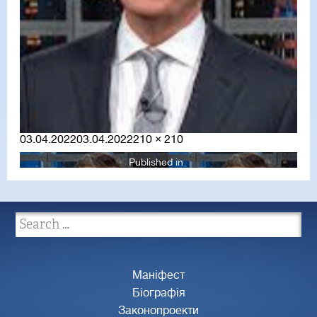
Posted
Full
03.04.2022
03.04.2022
210 × 210
on
size
Published in
Маніфест
Біографія
Законопроекти