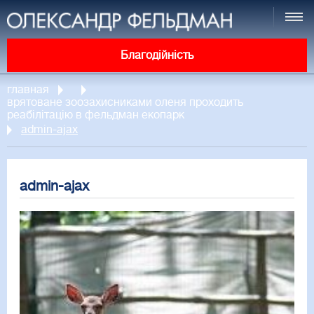
Благодійність
главная
врятоване зоозахисниками оленя проходить
реабілітацію в фельдман екопарк
admin-ajax
admin-ajax