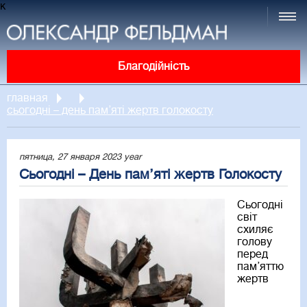
к
Благодійність
главная
сьогодні – день пам’яті жертв голокосту
пятница, 27 января 2023 year
Сьогодні – День пам’яті жертв Голокосту
Сьогодні
світ
схиляє
голову
перед
пам’яттю
жертв