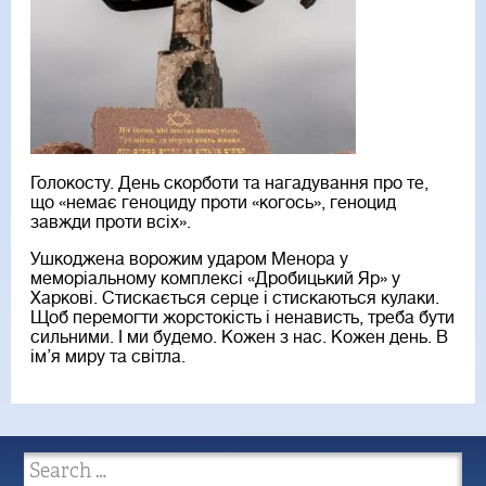
Голокосту. День скорботи та нагадування про те,
що «немає геноциду проти «когось», геноцид
завжди проти всіх».
Ушкоджена ворожим ударом Менора у
меморіальному комплексі «Дробицький Яр» у
Харкові. Стискається серце і стискаються кулаки.
Щоб перемогти жорстокість і ненависть, треба бути
сильними. І ми будемо. Кожен з нас. Кожен день. В
ім’я миру та світла.