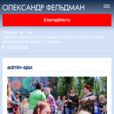
Благодійність
главная
служба порятунку фельдман екопарк знайшла новий
дім рекордній кількості тварин
admin-ajax
admin-ajax