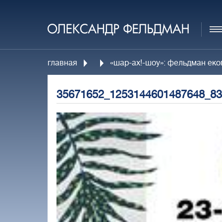
главная
«шар-ах!-шоу»: фельдман екоп
35671652_1253144601487648_83