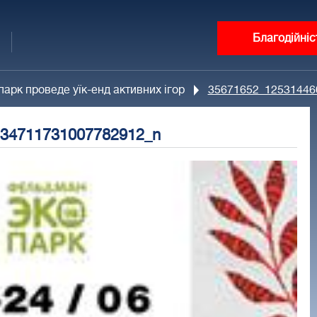
Благодійніс
арк проведе уїк-енд активних ігор
35671652_12531446
34711731007782912_n