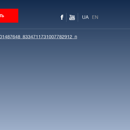
ть
UA
EN
01487648_8334711731007782912_n