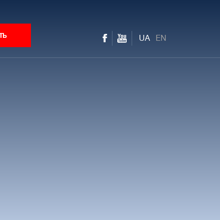
ть
UA
EN