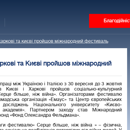
Благодійніс
у харкові та києві пройшов міжнародний фестиваль
Харкові та Києві пройшов міжнародний
праці між Україною і Італією з 30 вересня до 3 жовтня
 Києві і Харкові пройшов соціально-культурний
ерце більше, ніж війна». Організаторами фестивалю
омадська організація «Емаус» та Центр європейських
х досліджень Національного університету «Києво-
 академія». Партнером заходу став Міжнародний
фонд «Фонд Олександра Фельдмана».
аги фестивалю« Серце більше, ніж війна » – фізична,