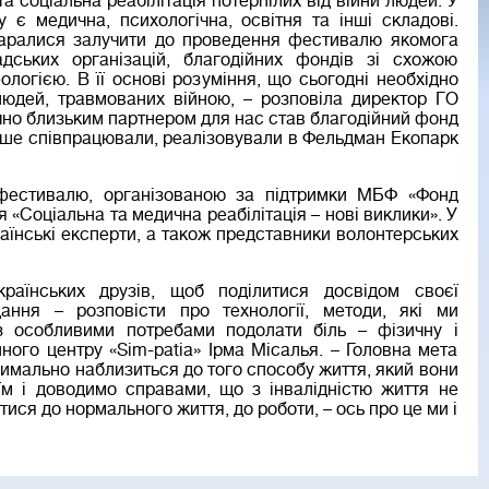
та соціальна реабілітація потерпілих від війни людей. У
у є медична, психологічна, освітня та інші складові.
аралися залучити до проведення фестивалю якомога
дських організацій, благодійних фондів зі схожою
ологією. В її основі розуміння, що сьогодні необхідно
юдей, травмованих війною, – розповіла директор ГО
ічно близьким партнером для нас став благодійний фонд
іше співпрацювали, реалізовували в Фельдман Екопарк
 фестивалю, організованою за підтримки МБФ «Фонд
«Соціальна та медична реабілітація – нові виклики». У
раїнські експерти, а також представники волонтерських
аїнських друзів, щоб поділитися досвідом своєї
дання – розповісти про технології, методи, які ми
 особливими потребами подолати біль – фізичну і
йного центру «Sim-patia» Ірма Місалья. – Головна мета
имально наблизиться до того способу життя, який вони
м і доводимо справами, що з інвалідністю життя не
тися до нормального життя, до роботи, – ось про це ми і