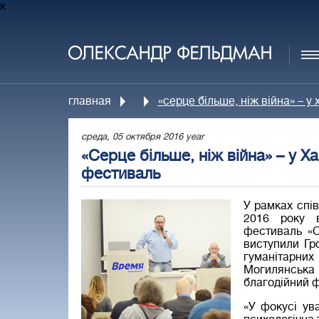
к
главная
«серце більше, ніж війна» – 
среда, 05 октября 2016 year
«Серце більше, ніж війна» – у 
фестиваль
У рамках спів
2016 року в
фестиваль «С
виступили Гр
гуманітарни
Могилянська
благодійний 
«У фокусі ув