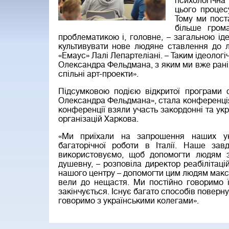
психологічна 
цього процес
Тому ми пост
більше грома
проблематикою і, головне, – загальною іде
культивувати нове людяне ставлення до л
«Емаус» Лалі Лепартеліані. – Таким ідеолог
Олександра Фельдмана, з яким ми вже ран
спільні арт-проекти».
Підсумковою подією відкритої програми
Олександра Фельдмана», стала конференція 
конференції взяли участь закордонні та ук
організацій Харкова.
«Ми приїхали на запрошення наших укр
багаторічної роботи в Італії. Наше зав
використовуємо, щоб допомогти людям з
душевну, – розповіла директор реабілітаці
нашого центру – допомогти цим людям макс
вели до нещастя. Ми постійно говоримо ї
закінчується. Існує багато способів поверну
говоримо з українськими колегами».