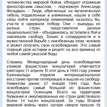
человечества мировой бойни, обладает огромным
философским смыслом, – подчеркнул Александр
Фельдман. – Люди, обреченные на мученическую
гибель, подавленные и униженные, нашли в себе
силы пойти наперекор неминуемой, казалось бы,
участи и одержали победу. Они – выходцы из
разных стран, представители разных
национальностей – объединились, вступили в бой и
завоевали свободу. Только в солидарности и в
мужественной борьбе с неизбежным злом, человек
и может получить свое освобождение. Это самый
главный урок истории и рецепт на все времена от
любой самой ужасной беды.
Справка. Международный день освобождения
узников фашистских концлагерей отмечается
ежегодно 11 апреля. В этот день в 1945 году узники
Бухенвальда подняли интернациональное
восстание против гитлеровцев и вышли на свободу.
Немногим ранее, 27 января 1945 года, был
освобожден самый большой из фашистских
концлагерей Освенцим. Всего на территории
Германии и оккупированных ею стран действовало
более 14 тысяч концлагерей. За годы Второй
мировой войны через лагеря смерти прошли 18