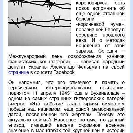
короновируса, есть
повод вспомнить об
еще одной страшной
болезни –
«коричневой чуме»,
поразившей Европу в
середине прошлого
века. И о методах
исцеления от этой
заразы. Сегодня –
Международный день освобождения узников
фашистских концлагерей», – написал народный
депутат Украины Александр Фельдман на своей
странице
в соцсети Facebook.
Он напомнил, что его отмечают в память о
героическом интернациональном восстании,
поднятом 11 апреля 1945 года в Бухенвальде –
одном из самых страшных гитлеровских лагерей
смерти. «Это событие стало ярким символом
победы над нацизмом, еще одной мемориальной
датой, посвященной его жертвам. Почему это
актуально сейчас? Наверное, потому, что данный
эпизод, имевший весьма скромное военное
значение в масштабах той крупнейшей в истории