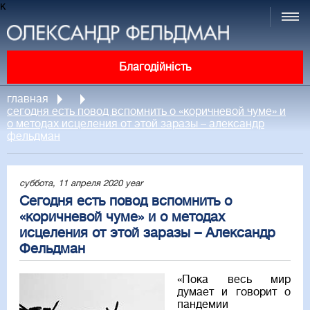
к
Благодійність
главная
сегодня есть повод вспомнить о «коричневой чуме» и
о методах исцеления от этой заразы – александр
фельдман
суббота, 11 апреля 2020 year
Сегодня есть повод вспомнить о
«коричневой чуме» и о методах
исцеления от этой заразы – Александр
Фельдман
«Пока весь мир
думает и говорит о
пандемии