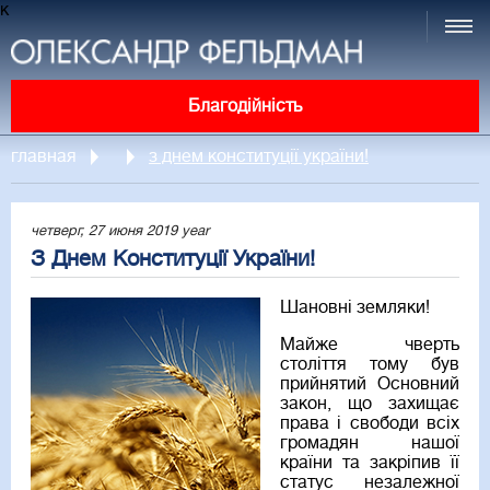
к
Благодійність
главная
з днем конституції україни!
четверг, 27 июня 2019 year
З Днем Конституції України!
Шановні земляки!
Майже чверть
століття тому був
прийнятий Основний
закон, що захищає
права і свободи всіх
громадян нашої
країни та закріпив її
статус незалежної