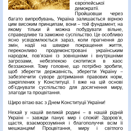
європейської
демократії.
Пройшовши через
багато випробувань, Україна залишається вірною
цим високим принципам, вони – той фундамент, на
якому тільки й можна побудувати вільне,
справедливе та заможне суспільство. Це особливо
ясно усвідомлюється зараз, коли прагнення до
змін, надії на швидке покращення життя,
переконливо продемонстровані українським
народом, пов’язані із зовнішніми і внутрішніми
загрозами, небезпекою скотитися в хаос
беззаконня. Тому головне, що потрібно зробити,
щоб зберегти державність, зберегти Україну –
забезпечити суворе дотримання правових норм,
закріплених у Конституції. І вже на цій основі
об’єднувати суспільство для досягнення миру,
злагоди та процвітання.
Щиро вітаю вас з Днем Конституції України!
Нехай у нашій великій родині – в нашій рідній
Україні – завжди панує мир і спокій! Здоров’я,
щастя, взаєморозуміння і благополуччя всім її
мешканцям! Процвітання, миру і світлого