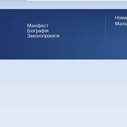
Нови
Мапа
Маніфест
Біографія
Законопроекти