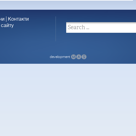
ни
Контакти
 сайту
development