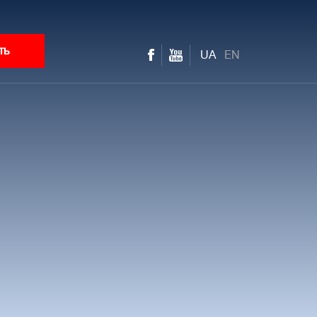
ть
UA
EN