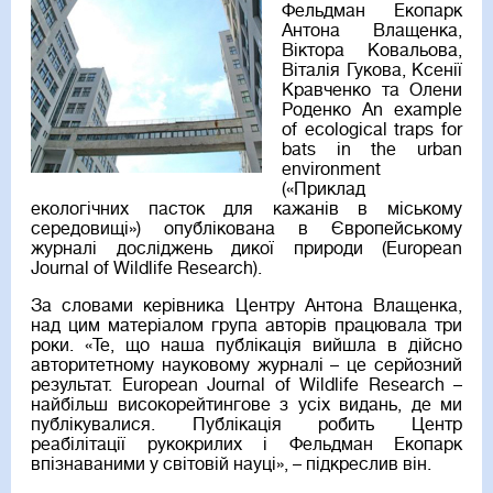
Фельдман Екопарк
Антона Влащенка,
Віктора Ковальова,
Віталія Гукова, Ксенії
Кравченко та Олени
Роденко An example
of ecological traps for
bats in the urban
environment
(«Приклад
екологічних пасток для кажанів в міському
середовищі») опублікована в Європейському
журналі досліджень дикої природи (European
Journal of Wildlife Research).
За словами керівника Центру Антона Влащенка,
над цим матеріалом група авторів працювала три
роки. «Те, що наша публікація вийшла в дійсно
авторитетному науковому журналі – це серйозний
результат. European Journal of Wildlife Research –
найбільш високорейтингове з усіх видань, де ми
публікувалися. Публікація робить Центр
реабілітації рукокрилих і Фельдман Екопарк
впізнаваними у світовій науці», – підкреслив він.