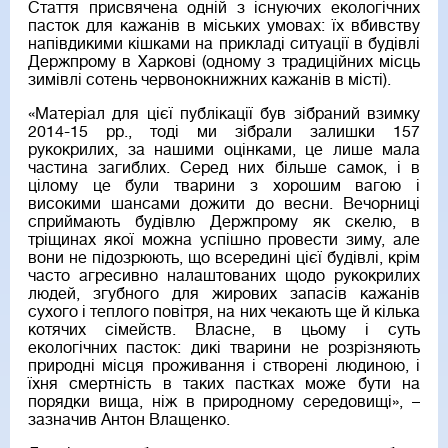
Стаття присвячена одній з існуючих екологічних
пасток для кажанів в міських умовах: їх вбивству
напівдикими кішками на прикладі ситуації в будівлі
Держпрому в Харкові (одному з традиційних місць
зимівлі сотень червонокнижних кажанів в місті).
«Матеріал для цієї публікації був зібраний взимку
2014-15 рр., тоді ми зібрали залишки 157
рукокрилих, за нашими оцінками, це лише мала
частина загиблих. Серед них більше самок, і в
цілому це були тварини з хорошим вагою і
високими шансами дожити до весни. Вечорниці
сприймають будівлю Держпрому як скелю, в
тріщинах якої можна успішно провести зиму, але
вони не підозрюють, що всередині цієї будівлі, крім
часто агресивно налаштованих щодо рукокрилих
людей, згубного для жирових запасів кажанів
сухого і теплого повітря, на них чекають ще й кілька
котячих сімейств. Власне, в цьому і суть
екологічних пасток: дикі тварини не розрізняють
природні місця проживання і створені людиною, і
їхня смертність в таких пастках може бути на
порядки вища, ніж в природному середовищі», –
зазначив Антон Влащенко.