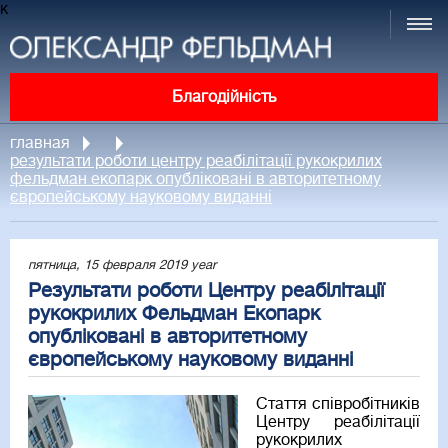
к
Благодійність
главная
результати роботи центру реабілітації рукокрилих
фельдман екопарк опубліковані в авторитетному
європейському науковому виданні
пятница, 15 февраля 2019 year
Результати роботи Центру реабілітації
рукокрилих Фельдман Екопарк
опубліковані в авторитетному
європейському науковому виданні
Стаття співробітників
Центру реабілітації
рукокрилих