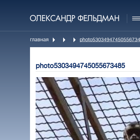
главная
photo5303494745055673
photo5303494745055673485