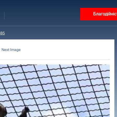
Благодійніс
485
Next Image