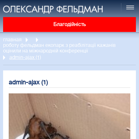
Благодійність
главная
роботу фельдман екопарк з реабілітації кажанів
оцінили на міжнародній конференції
admin-ajax (1)
admin-ajax (1)