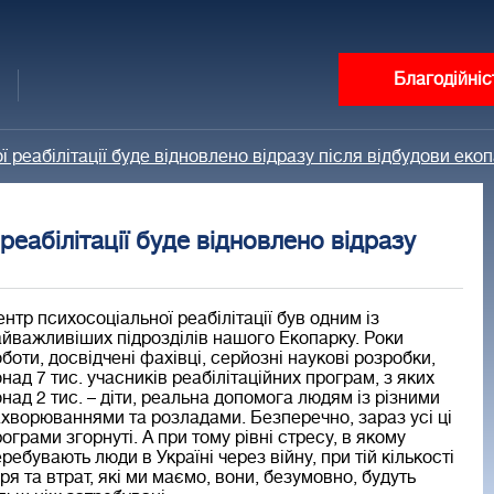
Благодійніс
 реабілітації буде відновлено відразу після відбудови еко
еабілітації буде відновлено відразу
нтр психосоціальної реабілітації був одним із
йважливіших підрозділів нашого Екопарку. Роки
боти, досвідчені фахівці, серйозні наукові розробки,
над 7 тис. учасників реабілітаційних програм, з яких
над 2 тис. – діти, реальна допомога людям із різними
хворюваннями та розладами. Безперечно, зараз усі ці
ограми згорнуті. А при тому рівні стресу, в якому
ребувають люди в Україні через війну, при тій кількості
ря та втрат, які ми маємо, вони, безумовно, будуть