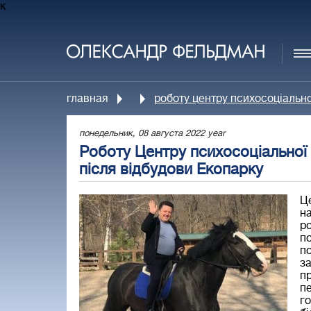
к
главная
роботу центру психосоціальної
понедельник, 08 августа 2022 year
Роботу Центру психосоціальної р
після відбудови Екопарку
Це
на
ро
по
по
за
пр
пе
го