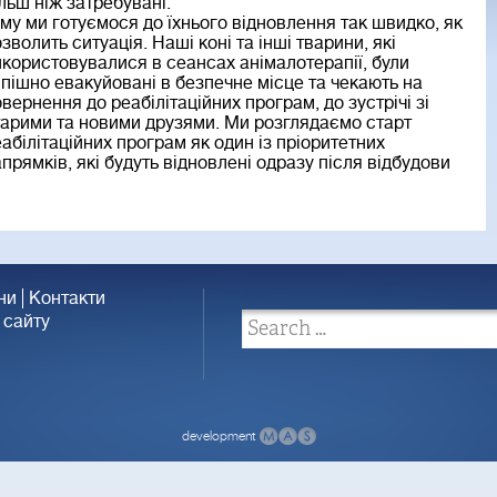
льш ніж затребувані.
му ми готуємося до їхнього відновлення так швидко, як
зволить ситуація. Наші коні та інші тварини, які
користовувалися в сеансах анімалотерапії, були
пішно евакуйовані в безпечне місце та чекають на
вернення до реабілітаційних програм, до зустрічі зі
арими та новими друзями. Ми розглядаємо старт
абілітаційних програм як один із пріоритетних
прямків, які будуть відновлені одразу після відбудови
ни
Контакти
 сайту
development