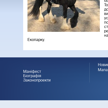
бі
То
до
ви
ус
по
ст
ре
на
Екопарку.
Нови
Мапа
Маніфест
Біографія
Законопроекти