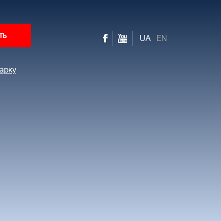
ть
UA
EN
парку