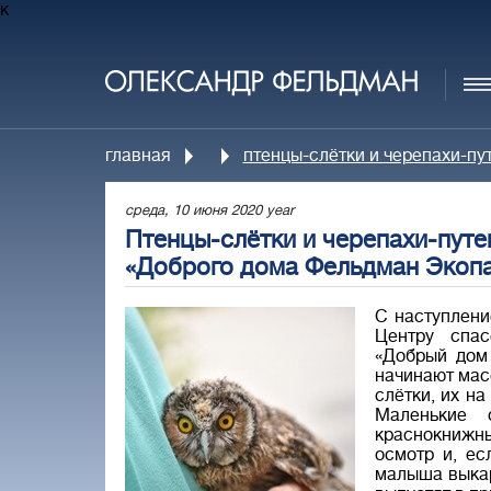
к
главная
птенцы-слётки и черепахи-п
среда, 10 июня 2020 year
Птенцы-слётки и черепахи-пут
«Доброго дома Фельдман Экоп
С наступлени
Центру спас
«Добрый дом
начинают мас
слётки, их н
Маленькие 
краснокнижн
осмотр и, ес
малыша выкар