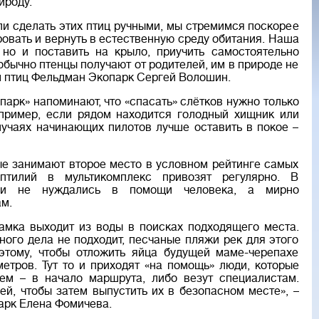
ироду.
ели сделать этих птиц ручными, мы стремимся поскорее
ровать и вернуть в естественную среду обитания. Наша
 но и поставить на крыло, приучить самостоятельно
обычно птенцы получают от родителей, им в природе не
м птиц Фельдман Экопарк Сергей Волошин.
арк» напоминают, что «спасать» слётков нужно только
пример, если рядом находится голодный хищник или
случаях начинающих пилотов лучше оставить в покое –
рые занимают второе место в условном рейтинге самых
птилий в мультикомплекс привозят регулярно. В
ни не нуждались в помощи человека, а мирно
м.
амка выходит из воды в поисках подходящего места.
ного дела не подходит, песчаные пляжи рек для этого
этому, чтобы отложить яйца будущей маме-черепахе
метров. Тут то и приходят «на помощь» люди, которые
ем – в начало маршрута, либо везут специалистам.
й, чтобы затем выпустить их в безопасном месте», –
арк Елена Фомичева.