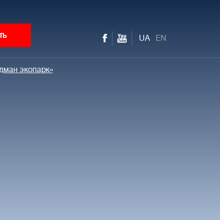
ть
UA
EN
дман экопарк»