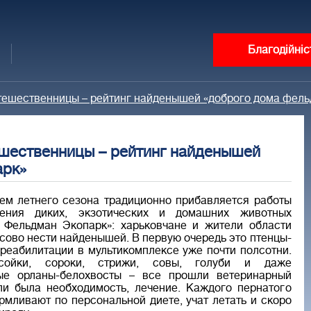
Благодійніс
утешественницы – рейтинг найденышей «доброго дома фель
ешественницы – рейтинг найденышей
арк»
ем летнего сезона традиционно прибавляется работы
ения диких, экзотических и домашних животных
 Фельдман Экопарк»: харьковчане и жители области
сово нести найденышей. В первую очередь это птенцы-
а реабилитации в мультикомплексе уже почти полсотни.
сойки, сороки, стрижи, совы, голуби и даже
ые орланы-белохвосты – все прошли ветеринарный
ли была необходимость, лечение. Каждого пернатого
мливают по персональной диете, учат летать и скоро