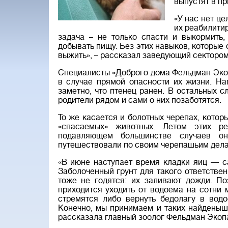
выпустят в пр
«У нас нет ц
их реабилити
задача – не только спасти и выкормить,
добывать пищу. Без этих навыков, которые 
выжить», – рассказал заведующий секторо
Специалисты «Доброго дома Фельдман Экоп
в случае прямой опасности их жизни. На
заметно, что птенец ранен. В остальных 
родители рядом и сами о них позаботятся.
То же касается и болотных черепах, кото
«спасаемых» животных. Летом этих ре
подавляющем большинстве случаев о
путешествовали по своим черепашьим дела
«В июне наступает время кладки яиц — с
Заболоченный грунт для такого ответствен
тоже не годятся: их заливают дожди. По
приходится уходить от водоема на сотни 
стремятся либо вернуть бедолагу в водо
Конечно, мы принимаем и таких найденыше
рассказала главный зоолог Фельдман Экоп