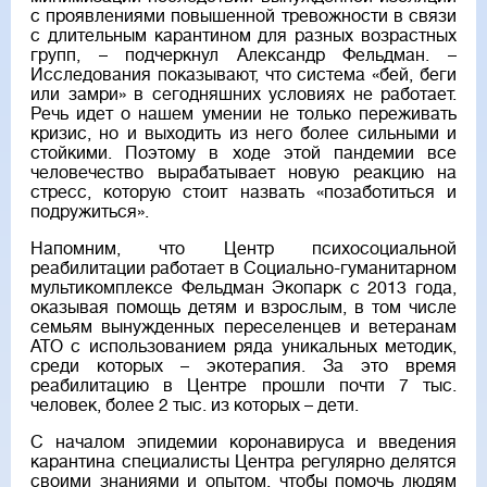
с проявлениями повышенной тревожности в связи
с длительным карантином для разных возрастных
групп, – подчеркнул Александр Фельдман. –
Исследования показывают, что система «бей, беги
или замри» в сегодняшних условиях не работает.
Речь идет о нашем умении не только переживать
кризис, но и выходить из него более сильными и
стойкими. Поэтому в ходе этой пандемии все
человечество вырабатывает новую реакцию на
стресс, которую стоит назвать «позаботиться и
подружиться».
Напомним, что Центр психосоциальной
реабилитации работает в Социально-гуманитарном
мультикомплексе Фельдман Экопарк с 2013 года,
оказывая помощь детям и взрослым, в том числе
семьям вынужденных переселенцев и ветеранам
АТО с использованием ряда уникальных методик,
среди которых – экотерапия. За это время
реабилитацию в Центре прошли почти 7 тыс.
человек, более 2 тыс. из которых – дети.
С началом эпидемии коронавируса и введения
карантина специалисты Центра регулярно делятся
своими знаниями и опытом, чтобы помочь людям