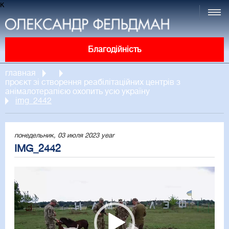
к
Благодійність
главная
проєкт зі створення реабілітаційних центрів з
анімалотерапією охопить усю україну
img_2442
понедельник, 03 июля 2023 year
IMG_2442
Video
Player