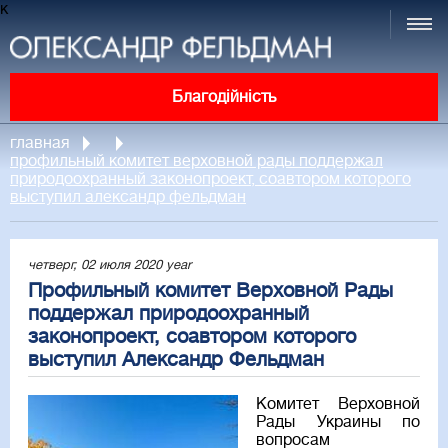
к
Благодійність
главная
профильный комитет верховной рады поддержал
природоохранный законопроект, соавтором которого
выступил александр фельдман
четверг, 02 июля 2020 year
Профильный комитет Верховной Рады
поддержал природоохранный
законопроект, соавтором которого
выступил Александр Фельдман
Комитет Верховной
Рады Украины по
вопросам